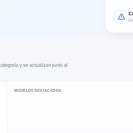
C
Cr
ategoría y se actualizan junto al
MODELOS DESTACADOS
208,99 €
7.4/10
Act. 08/08
Muy bueno en Consola y hogar
Magnetic resista