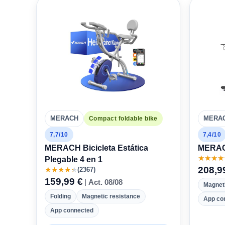
MERACH
MERA
Compact foldable bike
7,7/10
7,4/10
MERACH Bicicleta Estática
MERAC
★
★
★
★
Plegable 4 en 1
208,9
★
★
★
★
★
(2367)
159,99 €
Act. 08/08
Magneti
Folding
Magnetic resistance
App co
App connected