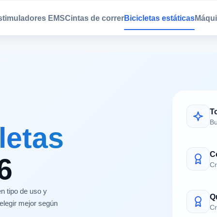
estimuladores EMS
Cintas de correr
Bicicletas estáticas
Máqui
T
Bu
letas
C
6
Cr
n tipo de uso y
Q
elegir mejor según
Cr