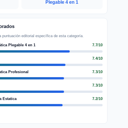
Plegable 4 en 1
lorados
 puntuación editorial específica de esta categoría.
tica Plegable 4 en 1
7.7/10
7.4/10
tica Profesional
7.3/10
7.3/10
 Estatica
7.2/10