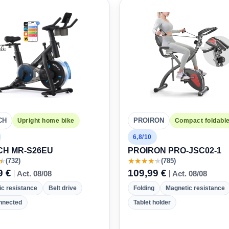
CH
PROIRON
Upright home bike
Compact foldable
6,8/10
H MR-S26EU
PROIRON PRO-JSC02-1
★
(732)
★
★
★
★
★
(785)
9 €
109,99 €
Act. 08/08
Act. 08/08
c resistance
Belt drive
Folding
Magnetic resistance
nnected
Tablet holder