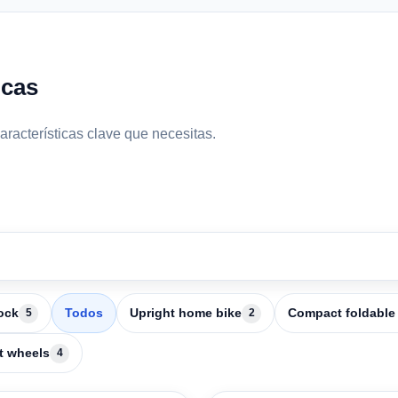
icas
aracterísticas clave que necesitas.
ock
Todos
Upright home bike
Compact foldable
5
2
t wheels
4