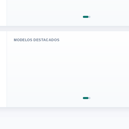
MODELOS DESTACADOS
159,99 €
7.7/10
Act. 08/08
Muy bueno en Resistencia y pedaleo
Muy bueno en Consola y hogar
Folding