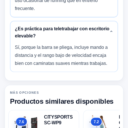
uso ocasional de running que en entreno
frecuente.
¿Es práctica para teletrabajar con escritorio
⌄
elevable?
Sí, porque la barra se pliega, incluye mando a
distancia y el rango bajo de velocidad encaja
bien con caminatas suaves mientras trabajas.
MÁS OPCIONES
Productos similares disponibles
CITYSPORTS
Dsk
7.6
7.2
SC-WP9
Cint
Global
Global