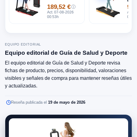
Corr
189,52 €
99,
con
ⓘ
Precio
Prec
Act. 07-08-2026
Incl
Act. 
00:53h
00:53
EQUIPO EDITORIAL
Equipo editorial de Guía de Salud y Deporte
El equipo editorial de Guía de Salud y Deporte revisa
fichas de producto, precios, disponibilidad, valoraciones
visibles y señales de compra para mantener reseñas útiles
y actualizadas.
Reseña publicada el
19 de mayo de 2026