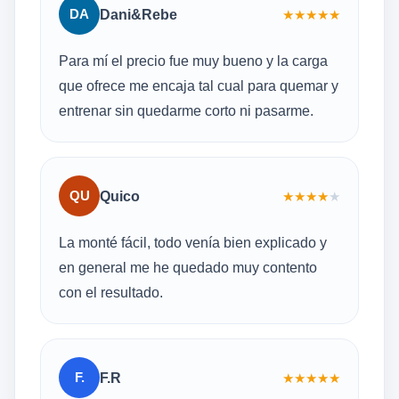
DA
Dani&Rebe
★
★
★
★
★
Para mí el precio fue muy bueno y la carga
que ofrece me encaja tal cual para quemar y
entrenar sin quedarme corto ni pasarme.
QU
Quico
★
★
★
★
★
La monté fácil, todo venía bien explicado y
en general me he quedado muy contento
con el resultado.
F.
F.R
★
★
★
★
★