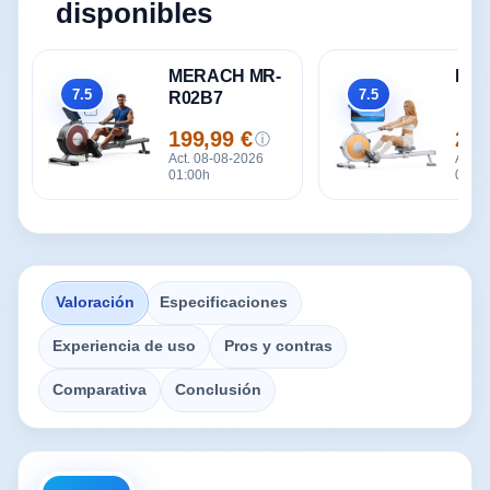
disponibles
MERACH MR-
MER
7.5
7.5
R02B7
Global
Global
199,99 €
219
ⓘ
Precio
Prec
Act. 08-08-2026
Act. 
01:00h
01:00
Valoración
Especificaciones
Experiencia de uso
Pros y contras
Comparativa
Conclusión